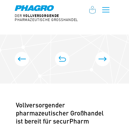
DER
VOLLVERSORGENDE
Toggle 
PHARMAZEUTISCHE GROSSHANDEL
BEITRAGS-NAVIGATION
zur Übersicht
PHAGRO fordert Rechtssicherheit im TSVG
TSVG stellt 
Vollversorgender
pharmazeutischer Großhandel
ist bereit für securPharm