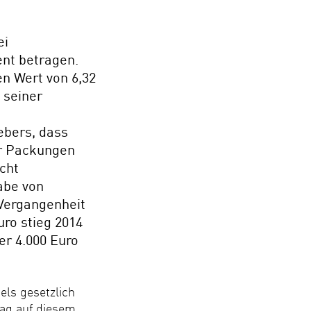
ei
ent betragen.
en Wert von 6,32
n seiner
ebers, dass
er Packungen
icht
abe von
 Vergangenheit
uro stieg 2014
er 4.000 Euro
els gesetzlich
lag auf diesem