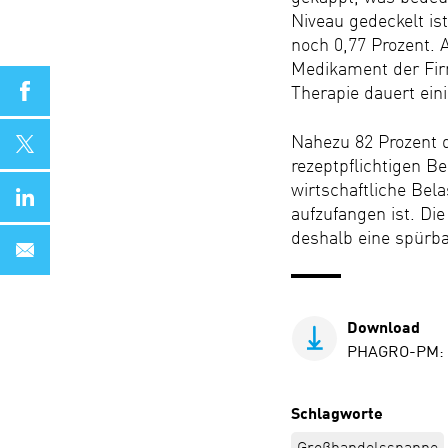
Niveau gedeckelt is
noch 0,77 Prozent. 
Medikament der Fir
share on Facebook
Therapie dauert ein
share on Twitter
Nahezu 82 Prozent 
rezeptpflichtigen Be
share on LinkedIn
wirtschaftliche Bel
aufzufangen ist. D
share via eMail
deshalb eine spürba
Download
PHAGRO-PM: D
Schlagworte
Großhandelsspanne