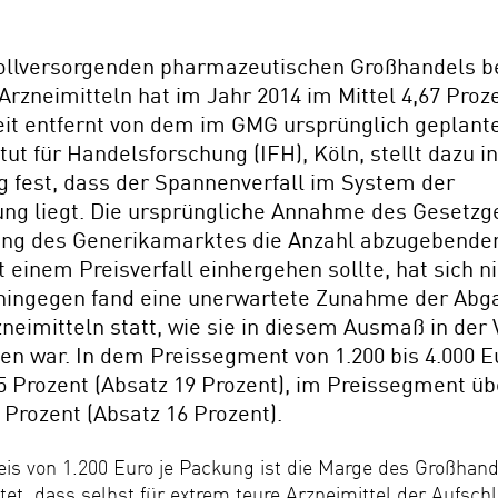
ollversorgenden pharmazeutischen Großhandels b
 Arzneimitteln hat im Jahr 2014 im Mittel 4,67 Proz
eit entfernt von dem im GMG ursprünglich geplant
tut für Handelsforschung (IFH), Köln, stellt dazu i
 fest, dass der Spannenverfall im System der
g liegt. Die ursprüngliche Annahme des Gesetzg
ung des Generikamarktes die Anzahl abzugebend
einem Preisverfall einhergehen sollte, hat sich n
hingegen fand eine unerwartete Zunahme der Abg
neimitteln statt, wie sie in diesem Ausmaß in der
en war. In dem Preissegment von 1.200 bis 4.000 E
 Prozent (Absatz 19 Prozent), im Preissegment üb
Prozent (Absatz 16 Prozent).
s von 1.200 Euro je Packung ist die Marge des Großhand
et, dass selbst für extrem teure Arzneimittel der Aufsch