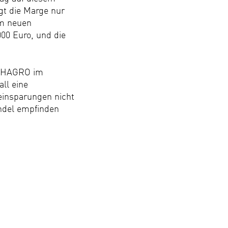
ägt die Marge nur
em neuen
00 Euro, und die
 PHAGRO im
all eine
neinsparungen nicht
andel empfinden