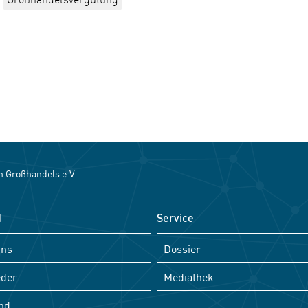
 Großhandels e.V.
d
Service
uns
Dossier
eder
Mediathek
nd