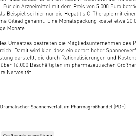
t. Für ein Arzneimittel mit dem Preis von 5.000 Euro betr
Als Beispiel sei hier nur die Hepatitis C-Therapie mit ein
ma Gilead genannt. Eine Monatspackung kostet etwa 20.0
ige Monate.
des Umsatzes bestreiten die Mitgliedsunternehmen des
reich. Damit wird klar, dass ein derart hoher Spannenverf
astung darstellt, die durch Rationalisierungen und Koste
ie über 16.000 Beschäftigten im pharmazeutischen Großh
re Nervosität.
ramatischer Spannenverfall im Pharmagroßhandel (PDF)
Großhandelsvergütung