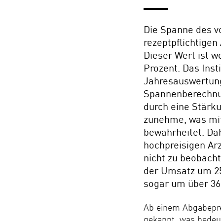
Die Spanne des v
rezeptpflichtigen
Dieser Wert ist w
Prozent. Das Insti
Jahresauswertung
Spannenberechnun
durch eine Stärk
zunehme, was mit 
bewahrheitet. Da
hochpreisigen Arz
nicht zu beobacht
der Umsatz um 25
sogar um über 36 
Ab einem Abgabeprei
gekappt, was bedeut