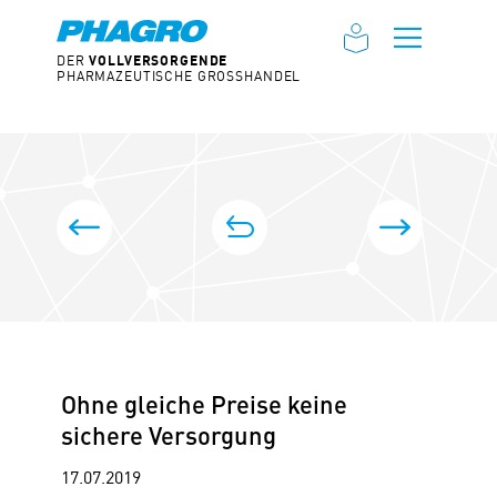
DER
VOLLVERSORGENDE
Toggle 
PHARMAZEUTISCHE GROSSHANDEL
BEITRAGS-NAVIGATION
zur Übersicht
TSVG stellt klar: Festzuschlag der Großhandelssp
PHAGRO begr
Ohne gleiche Preise keine
sichere Versorgung
17.07.2019