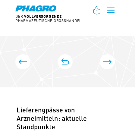
DER
VOLLVERSORGENDE
Toggle 
PHARMAZEUTISCHE GROSSHANDEL
BEITRAGS-NAVIGATION
zur Übersicht
Zum Jahreswechsel – Statement André Blümel
Hilfe für die
Lieferengpässe von
Arzneimitteln: aktuelle
Standpunkte